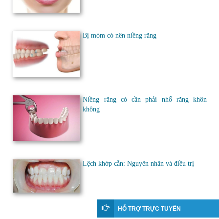
Bị móm có nên niềng răng
Niềng răng có cần phải nhổ răng khôn
không
Lệch khớp cắn: Nguyên nhân và điều trị
HỖ TRỢ TRỰC TUYẾN