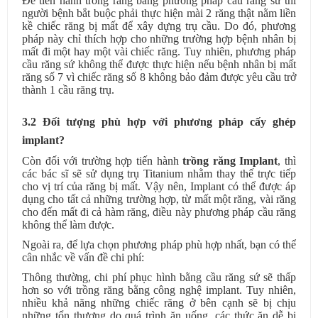
Để tiến hành trồng răng bằng phương pháp cầu răng sứ thì
người bệnh bắt buộc phải thực hiện mài 2 răng thật nằm liền
kề chiếc răng bị mất để xây dựng trụ cầu. Do đó, phương
pháp này chỉ thích hợp cho những trường hợp bệnh nhân bị
mất đi một hay một vài chiếc răng. Tuy nhiên, phương pháp
cầu răng sứ không thể được thực hiện nếu bệnh nhân bị mất
răng số 7 vì chiếc răng số 8 không bảo đảm được yêu cầu trở
thành 1 cầu răng trụ.
3.2 Đối tượng phù hợp với phương pháp cấy ghép
implant?
Còn đối với trường hợp tiến hành
trồng răng Implant
, thì
các bác sĩ sẽ sử dụng trụ Titanium nhằm thay thế trực tiếp
cho vị trí của răng bị mất. Vậy nên, Implant có thể được áp
dụng cho tất cả những trường hợp, từ mất một răng, vài răng
cho đến mất đi cả hàm răng, điều này phương pháp cầu răng
không thể làm được.
Ngoài ra, để lựa chọn phương pháp phù hợp nhất, bạn có thể
cân nhắc về vấn đề chi phí:
Thông thường, chi phí phục hình bằng cầu răng sứ sẽ thấp
hơn so với trồng răng bằng công nghệ implant. Tuy nhiên,
nhiều khả năng những chiếc răng ở bên cạnh sẽ bị chịu
những tổn thương do quá trình ăn uống, các thức ăn dễ bị