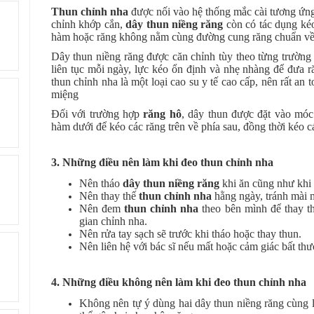
Thun chỉnh nha
được nối vào hệ thống mắc cài tương ứng
chỉnh khớp cắn,
dây thun niềng răng
còn có tác dụng k
hàm hoặc răng không nằm cùng đường cung răng chuẩn về đú
Dây thun niềng răng được căn chỉnh tùy theo từng trường
liên tục mỗi ngày, lực kéo ổn định và nhẹ nhàng để đưa r
thun chỉnh nha là một loại cao su y tế cao cấp, nên rất a
miệng
Đối với trường hợp
răng hô
, dây thun được đặt vào móc
hàm dưới để kéo các răng trên về phía sau, đồng thời kéo c
3. Những điều nên làm khi đeo thun chỉnh nha
Nên tháo
dây thun niềng răng
khi ăn cũng như khi 
Nên thay thế
thun chỉnh nha
hằng ngày, tránh mài 
Nên đem
thun chỉnh nha
theo bên mình để thay thế
gian chỉnh nha.
Nên rửa tay sạch sẽ trước khi tháo hoặc thay thun.
Nên liên hệ với bác sĩ nếu mất hoặc cảm giác bất th
4. Những điều không nên làm khi đeo thun chỉnh nha
Không nên tự ý dùng hai dây thun niềng răng cùng lú