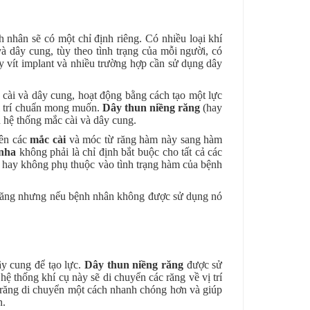
 nhân sẽ có một chỉ định riêng. Có nhiều loại khí
à dây cung, tùy theo tình trạng của mỗi người, có
 vít implant và nhiều trường hợp cần sử dụng dây
cài và dây cung, hoạt động bằng cách tạo một lực
vị trí chuẩn mong muốn.
Dây thun niềng răng
(hay
h hệ thống mắc cài và dây cung.
rên các
mắc cài
và móc từ răng hàm này sang hàm
nha
không phải là chỉ định bắt buộc cho tất cả các
hay không phụ thuộc vào tình trạng hàm của bệnh
g răng nhưng nếu bệnh nhân không được sử dụng nó
ây cung để tạo lực.
Dây thun niềng răng
được sử
hệ thống khí cụ này sẽ di chuyển các răng về vị trí
răng di chuyển một cách nhanh chóng hơn và giúp
n.