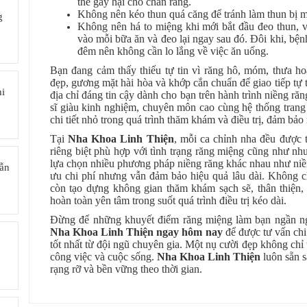
thể gây hại cho chân răng.
Không nên kéo thun quá căng để tránh làm thun bị m
g
Không nên há to miệng khi mới bắt đầu đeo thun, vì
vào mỗi bữa ăn và đeo lại ngay sau đó. Đôi khi, bện
đêm nên không cần lo lắng về việc ăn uống.
Bạn đang cảm thấy thiếu tự tin vì răng hô, móm, thưa 
đẹp, gương mặt hài hòa và khớp cắn chuẩn để giao tiếp tự
hi
địa chỉ đáng tin cậy dành cho bạn trên hành trình niềng ră
sĩ giàu kinh nghiệm, chuyên môn cao cùng hệ thống trang 
chi tiết nhỏ trong quá trình thăm khám và điều trị, đảm bảo
Tại
Nha Khoa Linh Thiện
, mỗi ca chỉnh nha đều được
riêng biệt phù hợp với tình trạng răng miệng cũng như n
lựa chọn nhiều phương pháp niềng răng khác nhau như niềng
vẫn
ưu chi phí nhưng vẫn đảm bảo hiệu quả lâu dài. Không ch
còn tạo dựng không gian thăm khám sạch sẽ, thân thiện, 
hoàn toàn yên tâm trong suốt quá trình điều trị kéo dài.
Đừng để những khuyết điểm răng miệng làm bạn ngần ngạ
Nha Khoa Linh Thiện ngay hôm nay
để được tư vấn chi
tốt nhất từ đội ngũ chuyên gia. Một nụ cười đẹp không chỉ
công việc và cuộc sống.
Nha Khoa Linh Thiện
luôn sẵn s
rạng rỡ và bền vững theo thời gian.