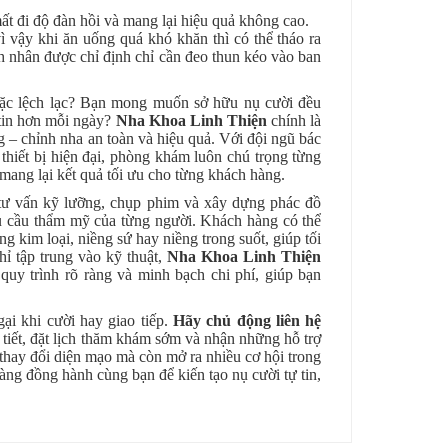
ất đi độ đàn hồi và mang lại hiệu quả không cao.
 vậy khi ăn uống quá khó khăn thì có thể tháo ra
h nhân được chỉ định chỉ cần đeo thun kéo vào ban
hoặc lệch lạc? Bạn mong muốn sở hữu nụ cười đều
 tin hơn mỗi ngày?
Nha Khoa Linh Thiện
chính là
ng – chỉnh nha an toàn và hiệu quả. Với đội ngũ bác
thiết bị hiện đại, phòng khám luôn chú trọng từng
 mang lại kết quả tối ưu cho từng khách hàng.
 tư vấn kỹ lưỡng, chụp phim và xây dựng phác đồ
hu cầu thẩm mỹ của từng người. Khách hàng có thể
 kim loại, niềng sứ hay niềng trong suốt, giúp tối
ỉ tập trung vào kỹ thuật,
Nha Khoa Linh Thiện
quy trình rõ ràng và minh bạch chi phí, giúp bạn
i khi cười hay giao tiếp.
Hãy chủ động liên hệ
 tiết, đặt lịch thăm khám sớm và nhận những hỗ trợ
 thay đổi diện mạo mà còn mở ra nhiều cơ hội trong
àng đồng hành cùng bạn để kiến tạo nụ cười tự tin,