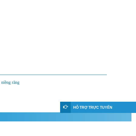
 niềng răng
HỖ TRỢ TRỰC TUYẾN
 Nguyên nhân và điều trị