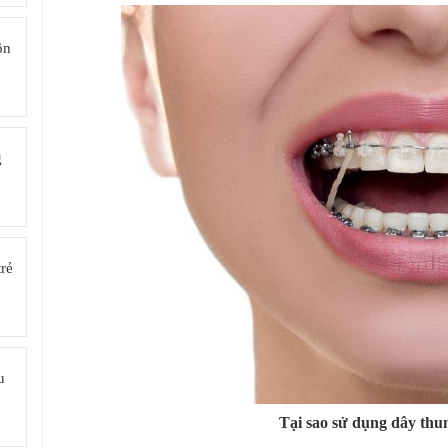
ôn
g
rẻ
u
Tại sao sử dụng dây thu