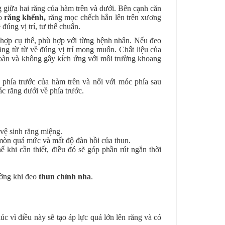
 giữa hai răng của hàm trên và dưới. Bên cạnh căn
éo
răng khểnh
,
răng mọc chếch hẳn lên trên xương
ng vị trí, tư thế chuẩn.
 hợp cụ thể, phù hợp với từng bệnh nhân. Nếu đeo
ăng từ từ về đúng vị trí mong muốn. Chất liệu của
n toàn và không gây kích ứng với môi trường khoang
 phía trước của hàm trên và nối với móc phía sau
ác răng dưới về phía trước.
vệ sinh răng miệng.
mòn quá mức và mất độ đàn hồi của thun.
 khi cần thiết, điều đó sẽ góp phần rút ngắn thời
ường khi đeo
thun chỉnh nha
.
c vì điều này sẽ tạo áp lực quá lớn lên răng và có