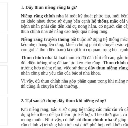
1. Dây thun niềng răng là gì?
Niềng răng chỉnh nha
là một kỹ thuật phức tạp, mỗi bệnh
cụ khác nhau được sử dụng bên cạnh
hệ thống mắc cài
v
bệnh nhân phải cần đến khí cụ nong hàm, có người cần cấy
thun chỉnh nha để nâng cao hiệu quả niềng răng.
Niềng răng truyền thống
bắt buộc sử dụng hệ thống mắc 
kéo nhẹ nhàng lên răng, khiến chúng phải di chuyển vào 
còn gọi là thun liên hàm) là một khí cụ quan trọng bên cạn
Thun chỉnh nha
là loại thun có độ đàn hồi rất cao, gắn t
đối diện tương ứng để tạo lực kéo cho răng.
Thun chỉnh 
trường hợp niềng răng, việc sử dụng
dây thun niềng răng
nhân cũng như yêu cầu của bác sĩ nha khoa.
Vì vậy, dù thun chỉnh nha góp phần quan trọng khi niền
thì cũng là chuyện bình thường.
2. Tại sao sử dụng dây thun khi niềng răng?
Khi niềng răng, bác sĩ sử dụng hệ thống các mắc cài và d
dụng kèm theo để tạo thêm lực kết hợp. Theo thời gian, cả 
mong muốn. Như vậy, có thể nói
thun chỉnh nha
sẽ giúp 
căn chỉnh vị trí răng hàm trên và dưới phù hợp với khớp cắ