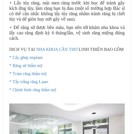
+ Lấy tủy răng, mài men răng trước khi bọc để tránh gây
kích ứng tủy, làm răng bạn bị đau (một số trường hợp Bác sĩ
có thể cân nhắc không lấy tủy răng nhằm tránh răng bị chết
tủy và dể giòn hay nứt gãy về sau).
+ Để răng sứ được bền màu, bạn nên tới khám nha khoa và
lấy cao răng định kỳ 6 tháng/lần, vệ sinh răng miệng đúng
cách.
DỊCH VỤ TẠI
NHA KHOA CẦN THƠ
LINH THIỆN BAO GỒM
* Cấy ghép implant
.
* Răng sứ thẩm mỹ
.
* Trám răng thẩm mỹ.
* Tẩy trắng răng Laser.
* Chỉnh hình răng thẩm mỹ.